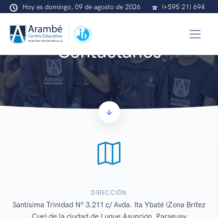
Hoy es domingo, 09 de agosto de 2026
(+595 21) 694
672
info@arambe.org.py
Contáctanos
DIRECCIÓN
Santísima Trinidad Nº 3.211 c/ Avda. Ita Ybaté (Zona Brítez
Cue) de la ciudad de Luque Asunción, Paraguay